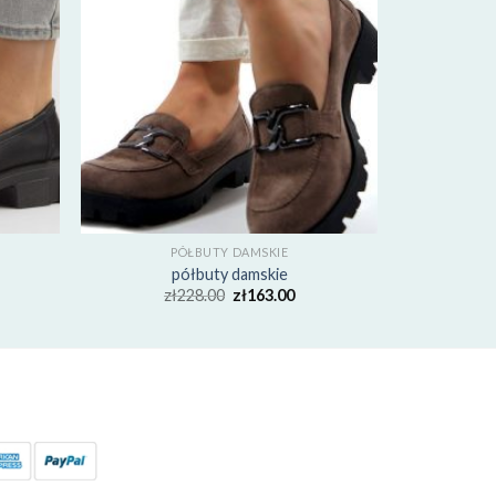
PÓŁBUTY DAMSKIE
półbuty damskie
zł
228.00
zł
163.00