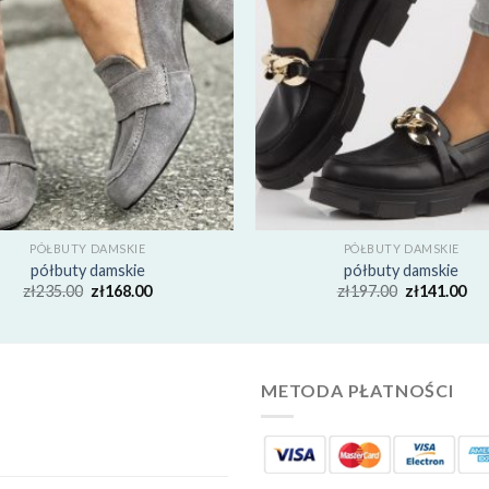
PÓŁBUTY DAMSKIE
PÓŁBUTY DAMSKIE
półbuty damskie
półbuty damskie
zł
235.00
zł
168.00
zł
197.00
zł
141.00
METODA PŁATNOŚCI