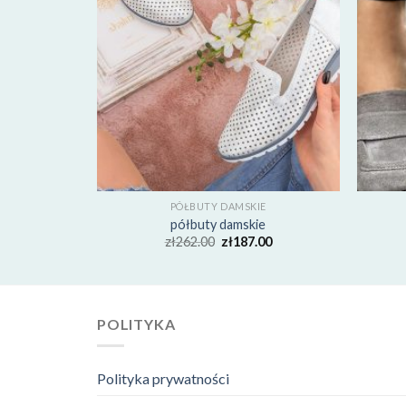
E
PÓŁBUTY DAMSKIE
e
półbuty damskie
00
zł
262.00
zł
187.00
POLITYKA
Polityka prywatności