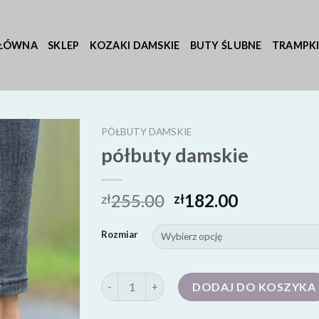
GŁÓWNA
SKLEP
KOZAKI DAMSKIE
BUTY ŚLUBNE
TRAMPKI
PÓŁBUTY DAMSKIE
półbuty damskie
255.00
182.00
zł
zł
Rozmiar
ilość półbuty damskie
DODAJ DO KOSZYKA