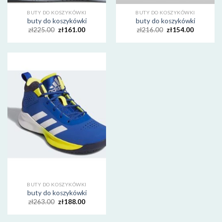
BUTY DO KOSZYKÓWKI
BUTY DO KOSZYKÓWKI
buty do koszykówki
buty do koszykówki
zł
225.00
zł
161.00
zł
216.00
zł
154.00
BUTY DO KOSZYKÓWKI
buty do koszykówki
zł
263.00
zł
188.00