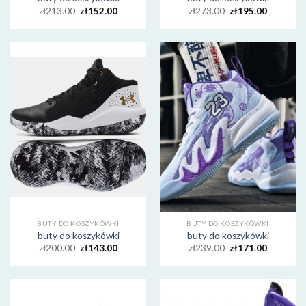
zł
213.00
zł
152.00
zł
273.00
zł
195.00
BUTY DO KOSZYKÓWKI
BUTY DO KOSZYKÓWKI
buty do koszykówki
buty do koszykówki
zł
200.00
zł
143.00
zł
239.00
zł
171.00