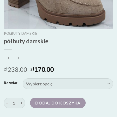
PÓŁBUTY DAMSKIE
półbuty damskie
238.00
170.00
zł
zł
Rozmiar
ilość półbuty damskie
DODAJ DO KOSZYKA