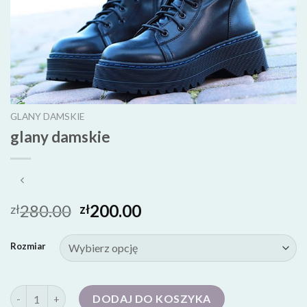
GLANY DAMSKIE
glany damskie
280.00
200.00
zł
zł
Rozmiar
ilość glany damskie
DODAJ DO KOSZYKA