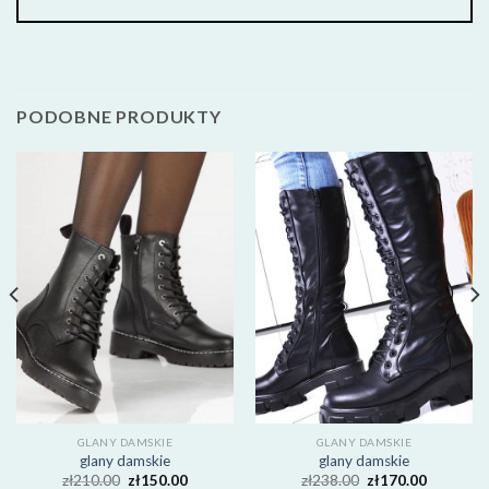
PODOBNE PRODUKTY
GLANY DAMSKIE
GLANY DAMSKIE
glany damskie
glany damskie
zł
210.00
zł
150.00
zł
238.00
zł
170.00