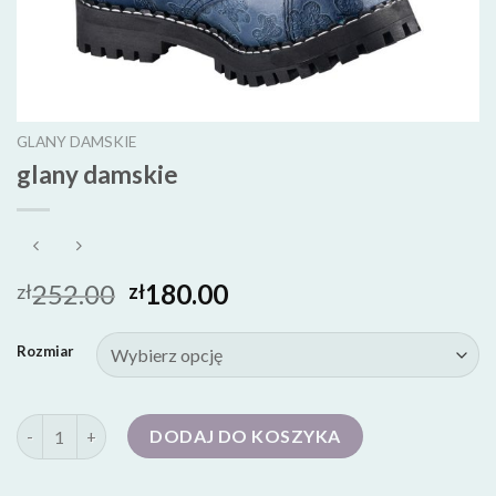
GLANY DAMSKIE
glany damskie
252.00
180.00
zł
zł
Rozmiar
ilość glany damskie
DODAJ DO KOSZYKA