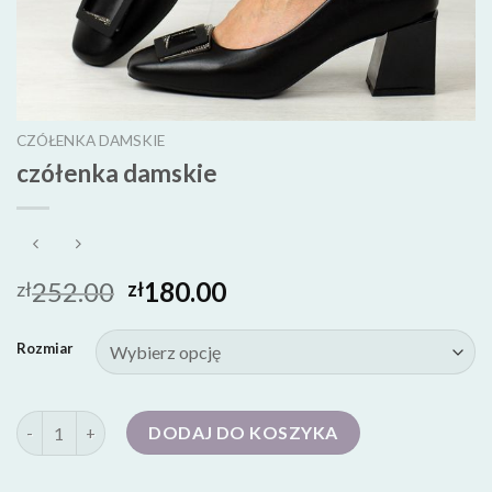
CZÓŁENKA DAMSKIE
czółenka damskie
252.00
180.00
zł
zł
Rozmiar
ilość czółenka damskie
DODAJ DO KOSZYKA