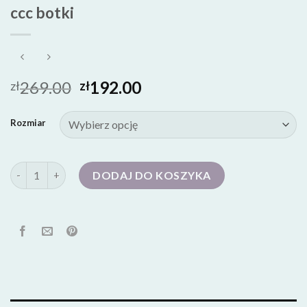
ccc botki
269.00
192.00
zł
zł
Rozmiar
ilość ccc botki
DODAJ DO KOSZYKA