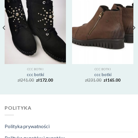
CCC BOTKI
CCC BOTKI
ccc botki
ccc botki
zł
241.00
zł
172.00
zł
231.00
zł
165.00
POLITYKA
Polityka prywatności
Polityka zwrotów i zwrotów