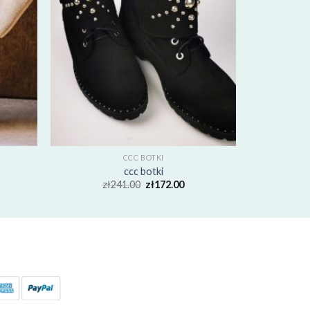
CCC BOTKI
ccc botki
zł
241.00
zł
172.00