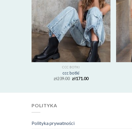
CCC BOTKI
ccc botki
00
zł
239.00
zł
171.00
POLITYKA
Polityka prywatności