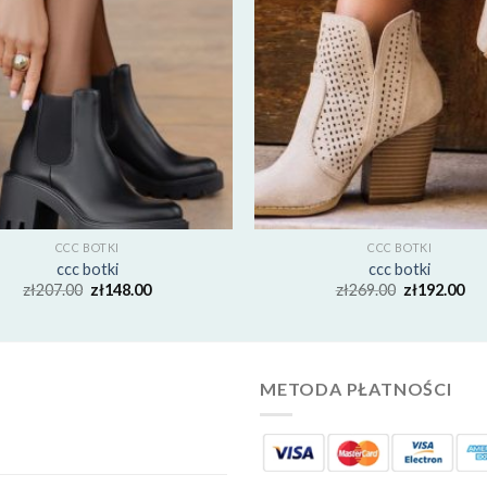
CCC BOTKI
CCC BOTKI
ccc botki
ccc botki
zł
207.00
zł
148.00
zł
269.00
zł
192.00
METODA PŁATNOŚCI