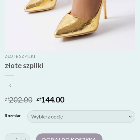
ZŁOTE SZPILKI
złote szpilki
202.00
144.00
zł
zł
Rozmiar
ilość złote szpilki
DODAJ DO KOSZYKA