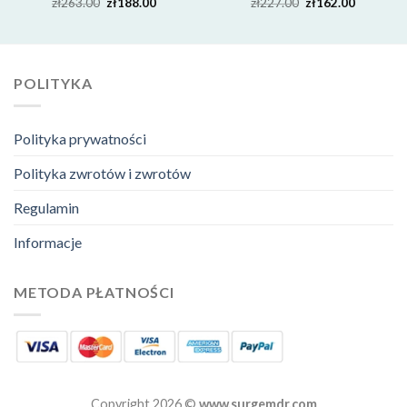
zł
263.00
zł
188.00
zł
227.00
zł
162.00
POLITYKA
Polityka prywatności
Polityka zwrotów i zwrotów
Regulamin
Informacje
METODA PŁATNOŚCI
Copyright 2026 ©
www.surgemdr.com