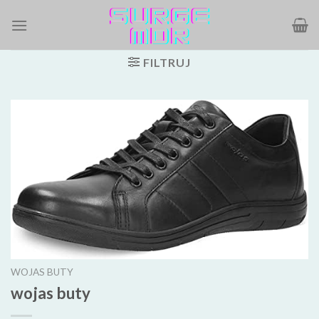
Skip
to
content
FILTRUJ
WOJAS BUTY
wojas buty