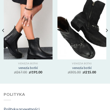
VENEZIA BOTKI
VENEZIA BOTKI
venezia botki
venezia botki
zł
267.00
zł
191.00
zł
301.00
zł
215.00
POLITYKA
Polityka prywatności