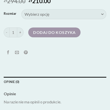
294.00
210.00
zł
zł
Rozmiar
ilość trampki na platformie
DODAJ DO KOSZYKA
OPINIE (0)
Opinie
Na razie nie ma opinii o produkcie.