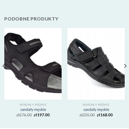
PODOBNE PRODUKTY
SANDAŁY MĘSKIE
SANDAŁY MĘSKIE
sandały męskie
sandały męskie
zł
276.00
zł
197.00
zł
235.00
zł
168.00