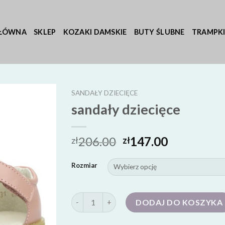
GŁÓWNA
SKLEP
KOZAKI DAMSKIE
BUTY ŚLUBNE
TRAMPKI
SANDAŁY DZIECIĘCE
sandały dziecięce
206.00
147.00
zł
zł
Rozmiar
ilość sandały dziecięce
DODAJ DO KOSZYKA