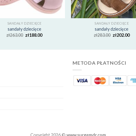
SANDAŁY DZIECIĘCE
SANDAŁY DZIECIĘCE
sandały dziecięce
sandały dziecięce
zł
263.00
zł
188.00
zł
283.00
zł
202.00
METODA PŁATNOŚCI
Copyright 2026 ©
www.surgemdr.com