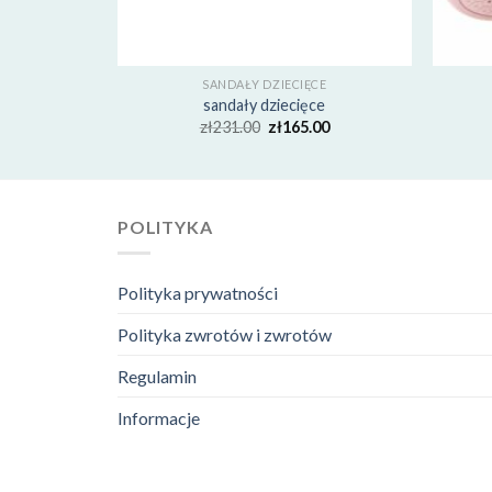
CE
SANDAŁY DZIECIĘCE
ce
sandały dziecięce
00
zł
231.00
zł
165.00
POLITYKA
Polityka prywatności
Polityka zwrotów i zwrotów
Regulamin
Informacje