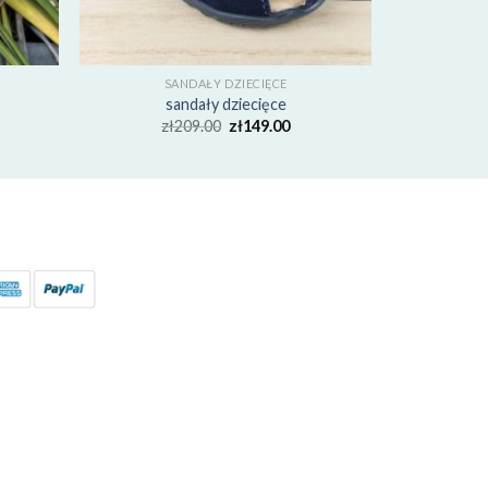
SANDAŁY DZIECIĘCE
sandały dziecięce
zł
209.00
zł
149.00