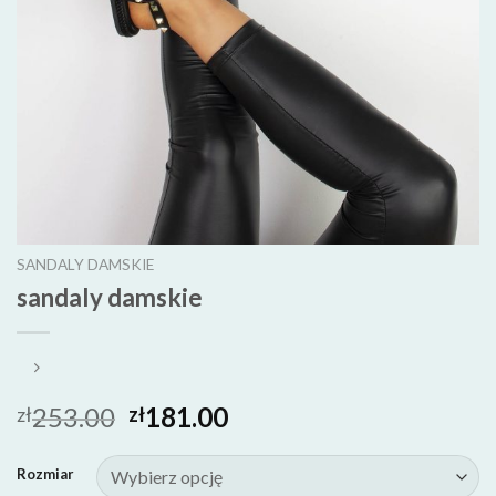
SANDALY DAMSKIE
sandaly damskie
253.00
181.00
zł
zł
Rozmiar