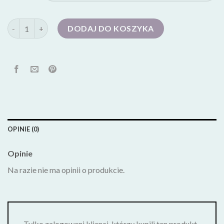
ilość sandaly damskie
DODAJ DO KOSZYKA
OPINIE (0)
Opinie
Na razie nie ma opinii o produkcie.
Tylko zalogowani klienci, którzy kupili ten produkt