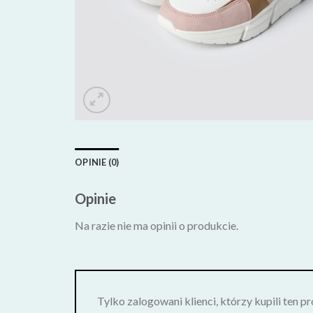
OPINIE (0)
Opinie
Na razie nie ma opinii o produkcie.
Tylko zalogowani klienci, którzy kupili ten p