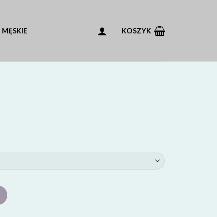
 MĘSKIE
KOSZYK