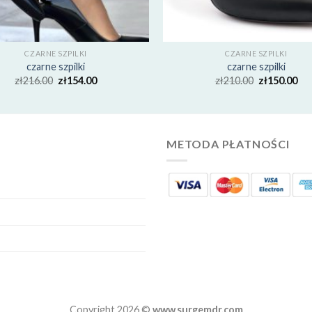
CZARNE SZPILKI
CZARNE SZPILKI
czarne szpilki
czarne szpilki
zł
216.00
zł
154.00
zł
210.00
zł
150.00
METODA PŁATNOŚCI
Copyright 2026 ©
www.surgemdr.com