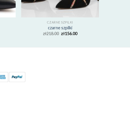
CZARNE SZPILKI
czarne szpilki
zł
218.00
zł
156.00