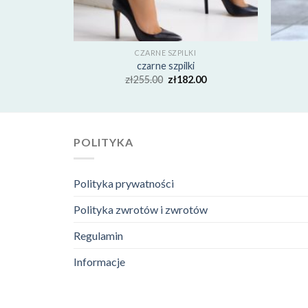
CZARNE SZPILKI
czarne szpilki
00
zł
255.00
zł
182.00
POLITYKA
Polityka prywatności
Polityka zwrotów i zwrotów
Regulamin
Informacje