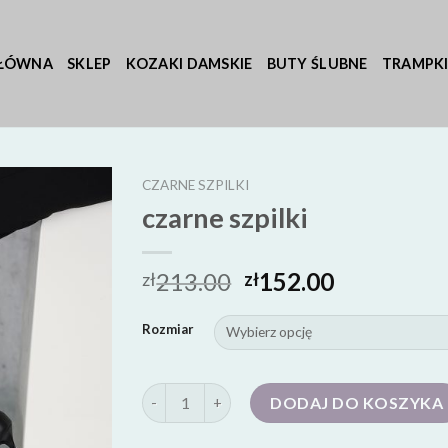
GŁÓWNA
SKLEP
KOZAKI DAMSKIE
BUTY ŚLUBNE
TRAMPKI
CZARNE SZPILKI
czarne szpilki
213.00
152.00
zł
zł
Rozmiar
ilość czarne szpilki
DODAJ DO KOSZYKA