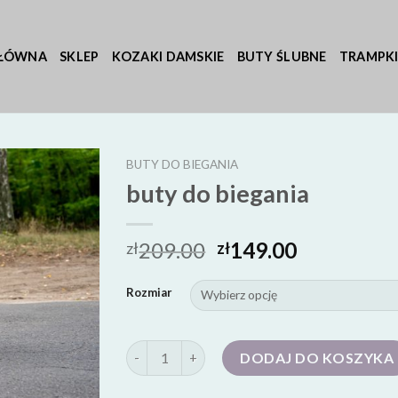
GŁÓWNA
SKLEP
KOZAKI DAMSKIE
BUTY ŚLUBNE
TRAMPKI
BUTY DO BIEGANIA
buty do biegania
209.00
149.00
zł
zł
Rozmiar
ilość buty do biegania
DODAJ DO KOSZYKA