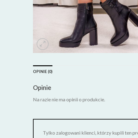
OPINIE (0)
Opinie
Na razie nie ma opinii o produkcie.
Tylko zalogowani klienci, którzy kupili ten p