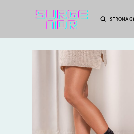
Skip
to
content
STRONA 