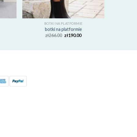
BOTKI NA PLATFORMIE
botki na platformie
zł
266.00
zł
190.00