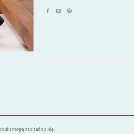
rodukt mogą napisać opinię.