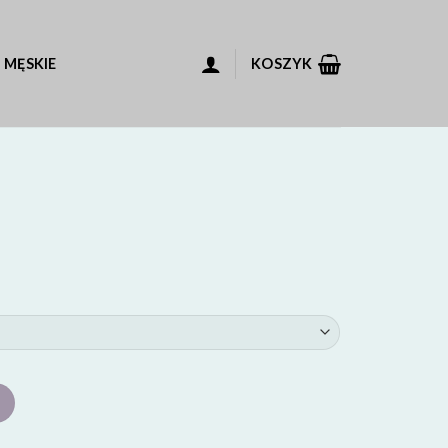
 MĘSKIE
KOSZYK