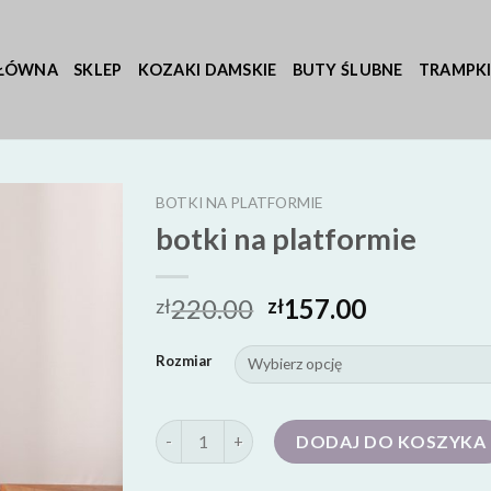
GŁÓWNA
SKLEP
KOZAKI DAMSKIE
BUTY ŚLUBNE
TRAMPKI
BOTKI NA PLATFORMIE
botki na platformie
220.00
157.00
zł
zł
Rozmiar
ilość botki na platformie
DODAJ DO KOSZYKA