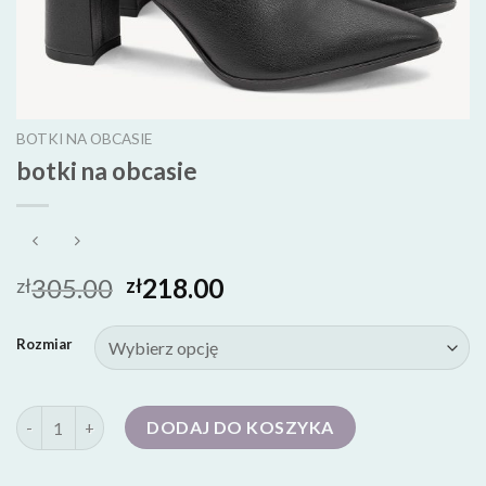
BOTKI NA OBCASIE
botki na obcasie
305.00
218.00
zł
zł
Rozmiar
ilość botki na obcasie
DODAJ DO KOSZYKA