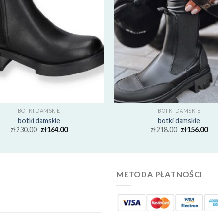
BOTKI DAMSKIE
BOTKI DAMSKIE
botki damskie
botki damskie
zł
230.00
zł
164.00
zł
218.00
zł
156.00
METODA PŁATNOŚCI