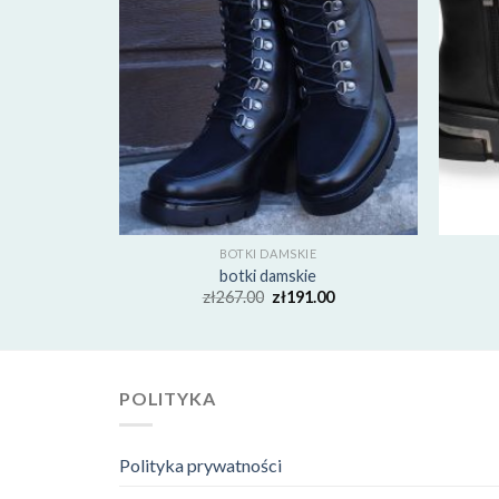
BOTKI DAMSKIE
botki damskie
00
zł
267.00
zł
191.00
POLITYKA
Polityka prywatności