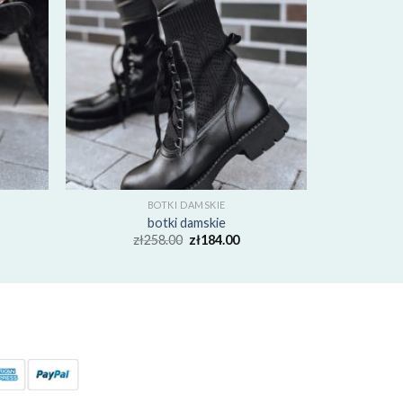
BOTKI DAMSKIE
botki damskie
zł
258.00
zł
184.00