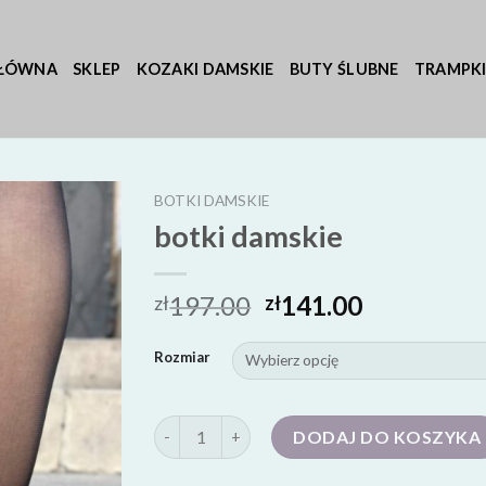
GŁÓWNA
SKLEP
KOZAKI DAMSKIE
BUTY ŚLUBNE
TRAMPKI
BOTKI DAMSKIE
botki damskie
197.00
141.00
zł
zł
Rozmiar
ilość botki damskie
DODAJ DO KOSZYKA