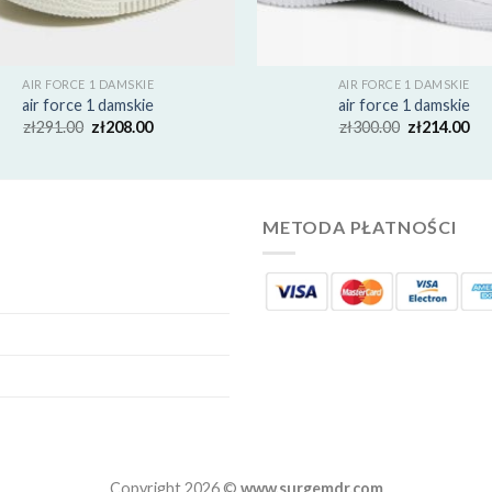
AIR FORCE 1 DAMSKIE
AIR FORCE 1 DAMSKIE
air force 1 damskie
air force 1 damskie
zł
291.00
zł
208.00
zł
300.00
zł
214.00
METODA PŁATNOŚCI
Copyright 2026 ©
www.surgemdr.com