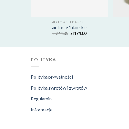
KIE
AIR FORCE 1 DAMSKIE
kie
air force 1 damskie
00
zł
244.00
zł
174.00
POLITYKA
Polityka prywatności
Polityka zwrotów i zwrotów
Regulamin
Informacje