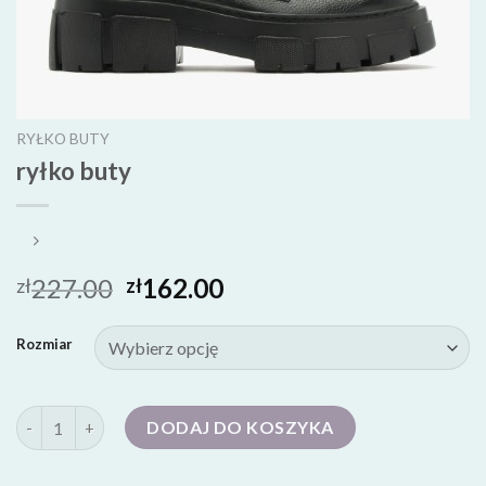
RYŁKO BUTY
ryłko buty
227.00
162.00
zł
zł
Rozmiar
ilość ryłko buty
DODAJ DO KOSZYKA