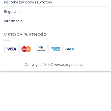
Polityka zwrotów i zwrotów
Regulamin
Informacje
METODA PŁATNOŚCI
Copyright 2026 ©
www.surgemdr.com